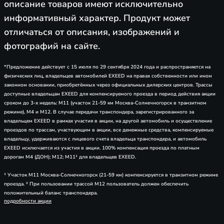
описание товаров имеют исключительно
информативный характер. Продукт может
отличаться от описания, изображений и
фотографий на сайте.
*Предложение действует с 15 июля по 29 сентября 2024 года и распространяется на
физических лиц, владельцев автомобилей EXEED на правах собственности или ином
законном основании, приобретённых через официальных дилерских центров. Трассы
доступные владельцам EXEED для компенсируемого проезда в период действия акции
сроком до 3-х недель: М11 (участок 21-59 км Москва-Солнечногорск в транзитном
режиме), М4 и М12. В случае передачи транспондера, зарегистрированного за
владельцем EXEED в рамках участия в акции, на другой автомобиль и осуществление
проездов по трассам, участвующим в акции, все денежные средства, компенсируемые
владельцу, удерживаются с лицевого счета владельца транспондера, и автомобиль
EXEED исключается из участия в акции. 100% компенсация проезда по платным
дорогам М4 (ДОН); М12; М11¹ для владельцев EXEED.
¹ Участок М11 Москва-Солнечногорск (21-59 км) компенсируется в транзитном режиме
проезда. ² При пользовании трассой М12 пользователь должен обеспечить
положительный баланс транспондера.
подробности акции