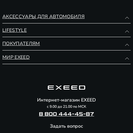
АКСЕССУАРЫ ДЛЯ АВТОМОБИЛЯ
Аккумуляторы
LIFESTYLE
Масла
Аксессуары
ПОКУПАТЕЛЯМ
Автосигнализации и противоугонные системы
Одежда
Как оформить заказ
МИР EXEED
Аксессуары
Перевозка и хранение
Доставка
Безопасность в дороге
Стать дилером
Технологии
Оплата
Диски
Новости и события
Велосипеды EXEED
Возврат
Защита автомобиля
Технологии EXEED
Ковры
EXEEDERS
Интернет-магазин EXEED
с 9.00 до 21.00 по МСК
Технологии
Контакты EXEED
8 800 444-45-87
Шины
Задать вопрос
Транспортировка и хранение