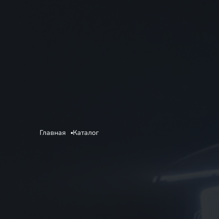
Главная
Каталог