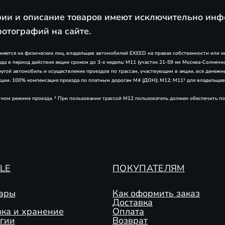
ии и описание товаров имеют исключительно инф
фотографий на сайте.
раняется на физических лиц, владельцев автомобилей EXEED на правах собственности или
а в период действия акции сроком до 3-х недель: М11 (участок 21-59 км Москва-Солнечно
другой автомобиль и осуществление проездов по трассам, участвующим в акции, все денежн
акции. 100% компенсация проезда по платным дорогам М4 (ДОН); М12; М11¹ для владельце
итном режиме проезда. ² При пользовании трассой М12 пользователь должен обеспечить п
YLE
ПОКУПАТЕЛЯМ
ары
Как оформить заказ
Доставка
ка и хранение
Оплата
гии
Возврат