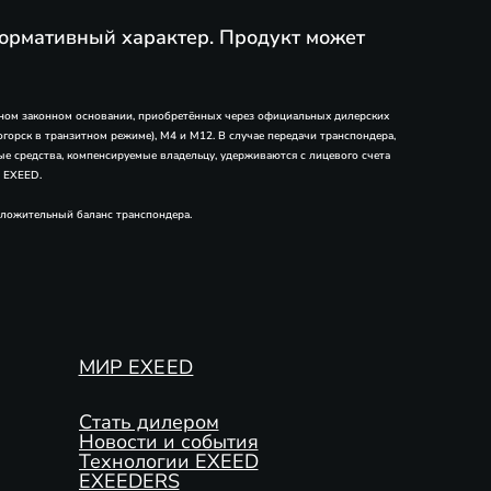
ормативный характер. Продукт может
 ином законном основании, приобретённых через официальных дилерских
горск в транзитном режиме), М4 и М12. В случае передачи транспондера,
ые средства, компенсируемые владельцу, удерживаются с лицевого счета
в EXEED.
оложительный баланс транспондера.
МИР EXEED
Стать дилером
Новости и события
Технологии EXEED
EXEEDERS