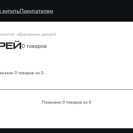
к купить
Покупателям
нологии
Доводчики дверей
РЕЙ
0 товаров
казано
0
товаров из
0
Показано
0
товаров из
0