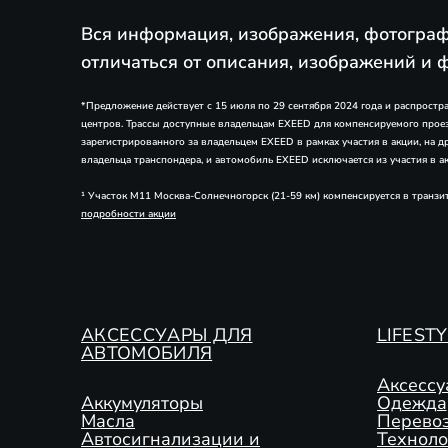
Вся информация, изображения, фотограф
отличаться от описания, изображений и 
*Предложение действует с 15 июля по 29 сентября 2024 года и распрост
центров. Трассы доступные владельцам EXEED для компенсируемого проезд
зарегистрированного за владельцем EXEED в рамках участия в акции, на 
владельца транспондера, и автомобиль EXEED исключается из участия в 
¹ Участок М11 Москва-Солнечногорск (21-59 км) компенсируется в транз
подробности акции
АКСЕССУАРЫ ДЛЯ
LIFEST
АВТОМОБИЛЯ
Аксессу
Аккумуляторы
Одежда
Масла
Перевоз
Автосигнализации и
Техноло